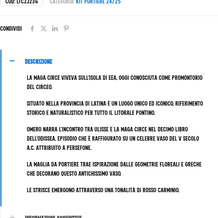
COD:
LTC2J236
Categoria:
Kit Portiere 24/25
Condividi
Descrizione
La Maga Circe viveva sull’isola di Eea, oggi conosciuta come Promontorio
del Circeo.
Situato nella Provincia di Latina è un luogo unico ed iconico, riferimento
storico e naturalistico per tutto il litorale Pontino.
Omero narra l’incontro tra Ulisse e la Maga Circe nel decimo libro
dell’Odissea, episodio che è raffigurato su un celebre vaso del V secolo
a.C. attribuito a Persefone.
La maglia da portiere trae ispirazione dalle geometrie floreali e greche
che decorano questo antichissimo vaso.
Le strisce emergono attraverso una tonalità di rosso carminio.
Informazioni aggiuntive